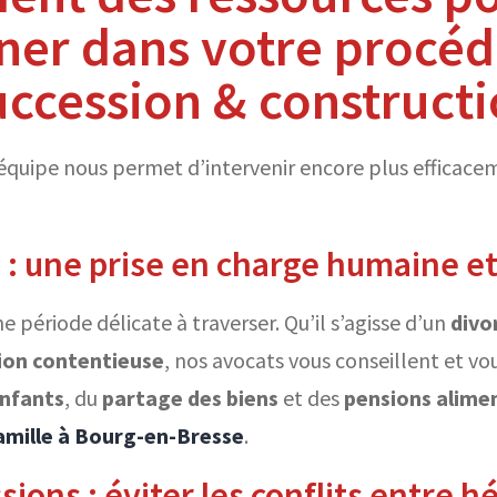
er dans votre procéd
uccession & construct
équipe nous permet d’intervenir encore plus efficace
e : une prise en charge humaine e
 période délicate à traverser. Qu’il s’agisse d’un
divo
ion contentieuse
, nos avocats vous conseillent et 
enfants
, du
partage des biens
et des
pensions alime
famille à Bourg-en-Bresse
.
ions : éviter les conflits entre hé