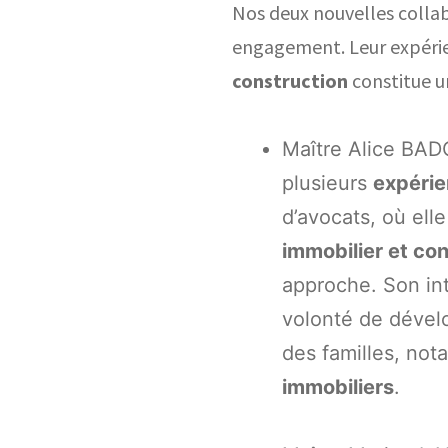
Nos deux nouvelles collab
engagement. Leur expérie
construction
constitue u
Maître Alice BADO
plusieurs
expérie
d’avocats, où ell
immobilier et con
approche. Son in
volonté de dével
des familles, not
immobiliers
.