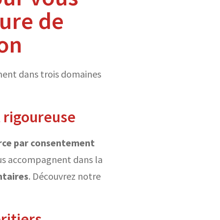
ure de
ion
ment dans trois domaines
t rigoureuse
rce par consentement
vous accompagnent dans la
ntaires
. Découvrez notre
ritiers