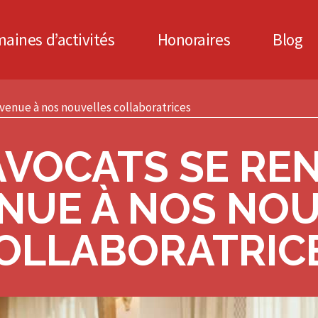
aines d’activités
Honoraires
Blog
nvenue à nos nouvelles collaboratrices
AVOCATS SE REN
NUE À NOS NO
OLLABORATRIC