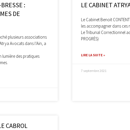
BRESSE :
LE CABINET ATRYA
IMES DE
Le Cabinet Benoit CONTENT e
les accompagner dans ces mo
Le Tribunal Correctionnel ac
uché plusieurs associations
PROGRÈS)
Atrya Avocats dans l’Ain, a
LIRE LA SUITE »
en lumière des pratiques
imes.
7 septembre 2021
LE CABROL