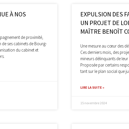
NUE À NOS
EXPULSION DES F
UN PROJET DE LO
MAÎTRE BENOÎT 
mpagnement de proximité,
n de ses cabinets de Bourg-
Une mesure au cœur des déba
anisation du cabinet et
Ces derniers mois, des projet
rs.
mineurs délinquants de leur 
Proposée par certains respon
tant sur le plan social que ju
LIRE LA SUITE »
15 novembre 2024